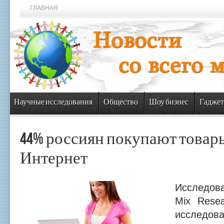
ГЛАВНАЯ
Научные исследования
Общество
Шоу бизнес
Гаджет
44% россиян покупают товар
Интернет
Исследов
Mix Rese
исследова