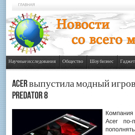
ГЛАВНАЯ
Научные исследования
Общество
Шоу бизнес
Гаджет
Acer выпустила модный игро
Predator 8
Компани
Acer по-
пополнят