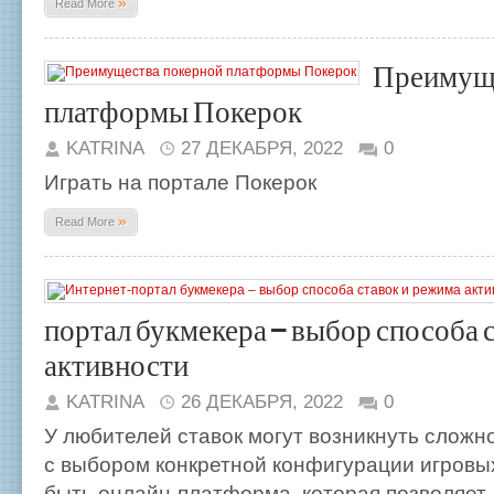
»
Read More
Преимуще
платформы Покерок
KATRINA
27 ДЕКАБРЯ, 2022
0
Играть на портале Покерок
»
Read More
портал букмекера – выбор способа 
активности
KATRINA
26 ДЕКАБРЯ, 2022
0
У любителей ставок могут возникнуть сложн
с выбором конкретной конфигурации игровых
быть онлайн-платформа, которая позволяет 