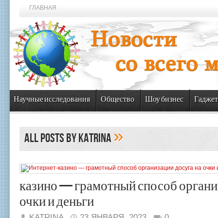
ГЛАВНАЯ
Научные исследования
Общество
Шоу бизнес
Гаджет
»
All posts by katrina
казино — грамотный способ органи
очки и деньги
KATRINA
23 ЯНВАРЯ, 2023
0