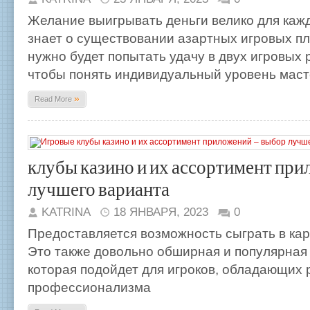
Желание выигрывать деньги велико для кажд
знает о существовании азартных игровых п
нужно будет попытать удачу в двух игровых 
чтобы понять индивидуальный уровень маст
»
Read More
клубы казино и их ассортимент при
лучшего варианта
KATRINA
18 ЯНВАРЯ, 2023
0
Предоставляется возможность сыграть в ка
Это также довольно обширная и популярная 
которая подойдет для игроков, обладающих
профессионализма