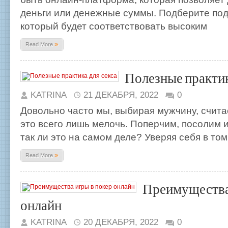
деньги или денежные суммы. Подберите по
который будет соответствовать высоким
»
Read More
Полезные практик
KATRINA
21 ДЕКАБРЯ, 2022
0
Довольно часто мы, выбирая мужчину, считае
это всего лишь мелочь. Поперчим, посолим и
так ли это на самом деле? Уверяя себя в том,
»
Read More
Преимущества 
онлайн
KATRINA
20 ДЕКАБРЯ, 2022
0