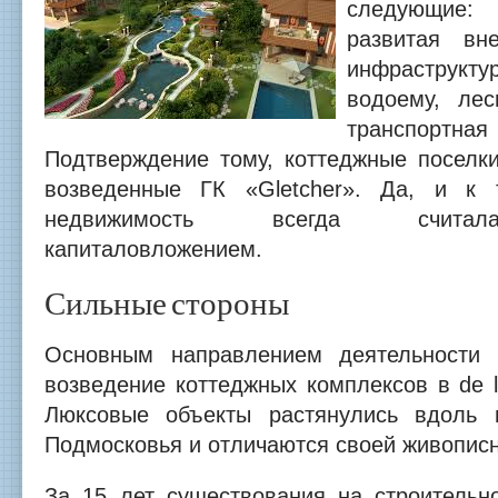
следующие
развитая вн
инфраструк
водоему, лес
транспор
Подтверждение тому, коттеджные поселк
возведенные ГК «Gletcher». Да, и к 
недвижимость всегда считал
капиталовложением.
Сильные стороны
Основным направлением деятельности 
возведение коттеджных комплексов в de l
Люксовые объекты растянулись вдоль ю
Подмосковья и отличаются своей живопис
За 15 лет существования на строительн