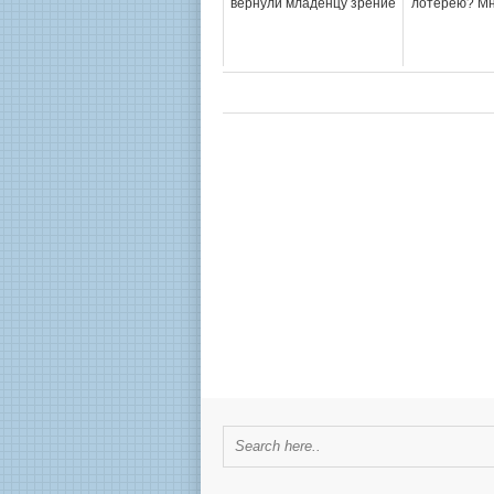
вернули младенцу зрение
лотерею? Мн