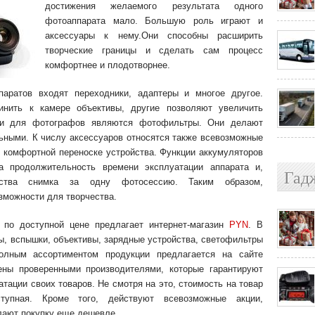
достижения желаемого результата одного
фотоаппарата мало. Большую роль играют и
аксессуары к нему.
Они способны расширить
творческие границы и сделать сам процесс
комфортнее и плодотворнее.
аратов входят переходники, адаптеры и многое другое.
инить к камере объективы, другие позволяют увеличить
ми для фотографов являются фотофильтры. Они делают
ьными. К числу аксессуаров относятся также всевозможные
 комфортной переноске устройства. Функции аккумуляторов
а продолжительность времени эксплуатации аппарата и,
Гад
чества снимка за одну фотосессию. Таким образом,
зможности для творчества.
 по доступной цене предлагает интернет-магазин
PYN
. В
ы, вспышки, объективы, зарядные устройства, светофильтры
олным ассортиментом продукции предлагается на сайте
лены проверенными производителями, которые гарантируют
атации своих товаров. Не смотря на это, стоимость на товар
тупная. Кроме того, действуют всевозможные акции,
лают покупку еще дешевле.