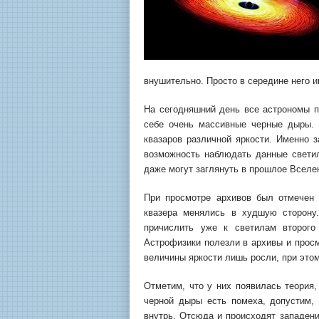
внушительно. Просто в середине него 
На сегодняшний день все астрономы п
себе очень массивные черные дыры. 
квазаров различной яркости. Именно з
возможность наблюдать данные свети
даже могут заглянуть в прошлое Вселен
При просмотре архивов был отмечен 
квазера менялись в худшую сторону
причислить уже к светилам второго
Астрофизики полезли в архивы и просм
величины яркости лишь росли, при это
Отметим, что у них появилась теория,
черной дыры есть помеха, допустим, 
внутрь. Отсюда и происходят западени