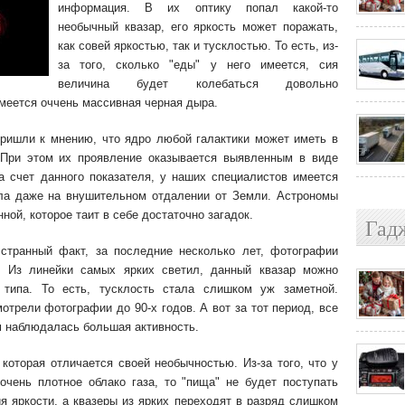
информация.
В их оптику попал какой-то
необычный квазар, его яркость может поражать,
как совей яркостью, так и тусклостью. То есть, из-
за того, сколько "еды" у него имеется, сия
величина будет колебаться довольно
имеется оччень массивная черная дыра.
ришли к мнению, что ядро любой галактики может иметь в
При этом их проявление оказывается выявленным в виде
а счет данного показателя, у наших специалистов имеется
ла даже на внушительном отдалении от Земли. Астрономы
ной, которое таит в себе достаточно загадок.
Гад
странный факт, за последние несколько лет, фотографии
. Из линейки самых ярких светил, данный квазар можно
 типа. То есть, тусклость стала слишком уж заметной.
отрели фотографии до 90-х годов. А вот за тот период, все
м наблюдалась большая активность.
 которая отличается своей необычностью. Из-за того, что у
очень плотное облако газа, то "пища" не будет поступать
я яркости, а квазеры из ярких переходят в разряд слишком