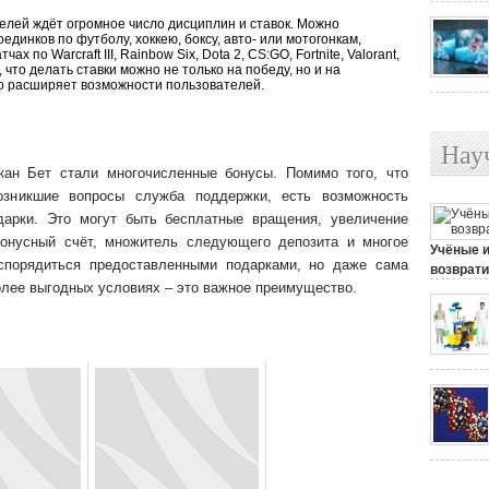
телей ждёт огромное число дисциплин и ставок. Можно
единков по футболу, хоккею, боксу, авто- или мотогонкам,
ах по Warcraft III, Rainbow Six, Dota 2, CS:GO, Fortnite, Valorant,
о, что делать ставки можно не только на победу, но и на
то расширяет возможности пользователей.
Нау
ан Бет стали многочисленные бонусы. Помимо того, что
озникшие вопросы служба поддержки, есть возможность
дарки. Это могут быть бесплатные вращения, увеличение
онусный счёт, множитель следующего депозита и многое
Учёные 
спорядиться предоставленными подарками, но даже сама
возврати
олее выгодных условиях – это важное преимущество.
25 июля, 