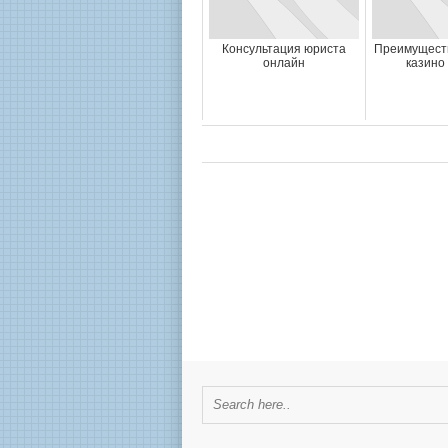
Консультация юриста
Преимуществ
онлайн
казино