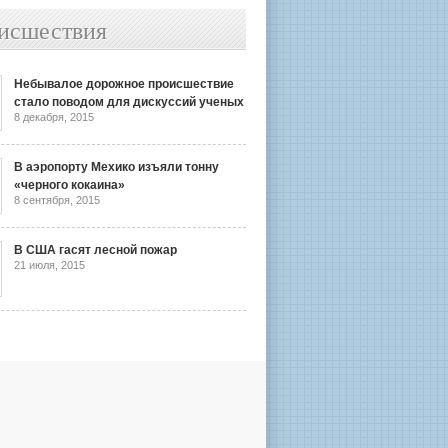
исшествия
Небывалое дорожное происшествие
стало поводом для дискуссий ученых
8 декабря, 2015
В аэропорту Мехико изъяли тонну
«черного кокаина»
8 сентября, 2015
В США гасят лесной пожар
21 июля, 2015