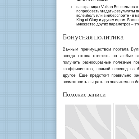
на страницах Vulkan Bet пользова
попробовать угадать результаты по
волейболу или в киберспорте - в матч
King of Glory и другим играм. Важн
множество других параметров – э
Бонусная политика
Важным преимуществом портала Вулк
всегда готова ответить на любые в
получать разнообразные полезные по
коэффициентов, прямой перевод на б
другое. Ещё предстоит правильно ра
возможность сыграть на значительно б
Похожие записи