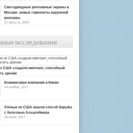
Светодиодные рекламные экраны в
Москве: новые горизонты наружной
рекламы
22 августа, 2024
чные исследования
из США создали имплант, способный
ть зрение
2019
Клининговая компания в Киеве
24 ноября, 2017
Учёные из США нашли способ борьбы
с болезнью Альцгеймера
28 июля, 2017