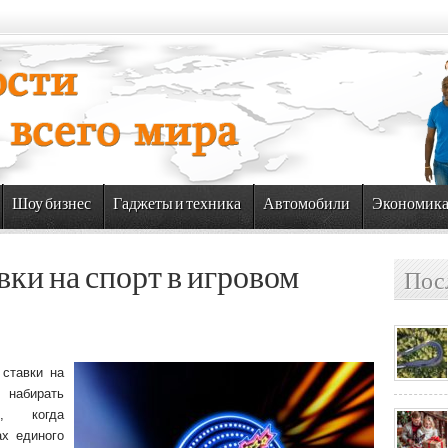
Шоу бизнес
Гаджеты и техника
Автомобили
Экономик
вки на спорт в игровом
Пос
 ставки на
набирать
о, когда
х единого