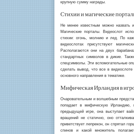
крупную сумму награды.
Стихии и магические порталы о
Не менее известным можно назвать иг
Магические порталы. Видеослот испо
стихии: огонь, молнию и лед. По ка
видеослотах присутствуют магичес
Располагаются они на двух барабана
стандартных символов в дикие. Такж
спецсимволы. Эти вспомогательные опц
сделать вывод, что все в видеослоте
основного направления в тематике.
Мифическая Ирландия в игро
Очаровательным и волшебным предстае
попадает в мифическую Ирландию, г
предыдущей игре, она выступает вай
вращений не статично, оно отталкива
приветствует лепрекон, он спрятал гор
спинов и какой множитель полагаю