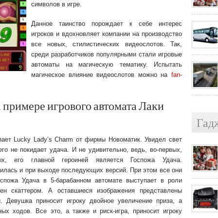
символов в игре.
Данное таинство порождает к себе интерес
игроков и вдохновляет компании на производство
все новых, стилистических видеослотов. Так,
среди разработчиков популярными стали игровые
автоматы на магическую тематику. Испытать
магическое влияние видеослотов можно на
fan-
 примере игрового автомата Лаки
Гад
пает Lucky Lady’s Charm от фирмы Новоматик. Увидел свет
его не покидает удача. И не удивительно, ведь, во-первых,
рых, его главной героиней является Госпожа Удача.
илась и при выходе последующих версий. При этом все они
оспожа Удача в 5-барабанном автомате выступает в роли
ен скаттером. А оставшиеся изображения представлены
. Девушка приносит игроку двойное увеличение приза, а
ых ходов. Все это, а также и риск-игра, приносит игроку