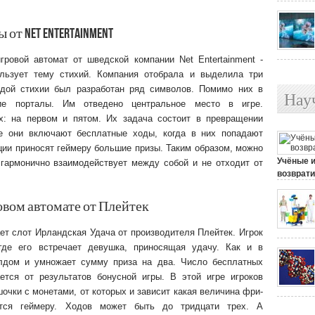
т Net Entertainment
ровой автомат от шведской компании Net Entertainment -
льзует тему стихий. Компания отобрала и выделила три
ждой стихии был разработан ряд символов. Помимо них в
Нау
кие порталы. Им отведено центральное место в игре.
х: на первом и пятом. Их задача состоит в превращении
е они включают бесплатные ходы, когда в них попадают
ии приносят геймеру большие призы. Таким образом, можно
Учёные 
 гармонично взаимодействует между собой и не отходит от
возврати
25 июля, 
вом автомате от Плейтек
т слот Ирландская Удача от производителя Плейтек. Игрок
де его встречает девушка, приносящая удачу. Как и в
лдом и умножает сумму приза на два. Число бесплатных
ется от результатов бонусной игры. В этой игре игроков
шочки с монетами, от которых и зависит какая величина фри-
тся геймеру. Ходов может быть до тридцати трех. А