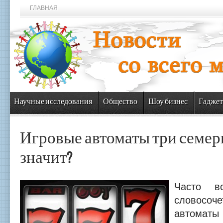
ГЛАВНАЯ
Научные исследования
Общество
Шоу бизнес
Гаджет
Игровые автоматы три семерк
значит?
Часто вс
словосоч
автоматы 