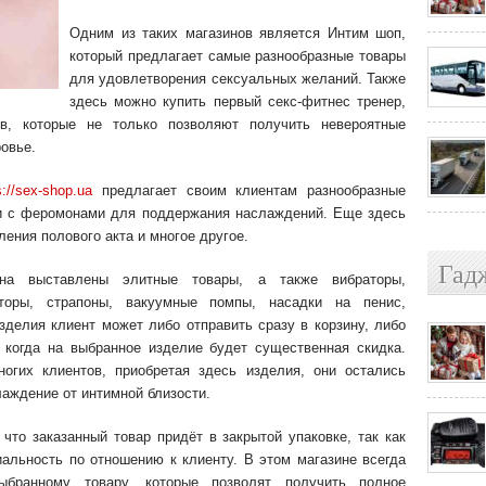
Одним из таких магазинов является Интим шоп,
который предлагает самые разнообразные товары
для удовлетворения сексуальных желаний. Также
здесь можно купить первый секс-фитнес тренер,
в, которые не только позволяют получить невероятные
овье.
s://sex-shop.ua
предлагает своим клиентам разнообразные
ухи с феромонами для поддержания наслаждений. Еще здесь
ения полового акта и многое другое.
Гад
ина выставлены элитные товары, а также вибраторы,
торы, страпоны, вакуумные помпы, насадки на пенис,
делия клиент может либо отправить сразу в корзину, либо
 когда на выбранное изделие будет существенная скидка.
ногих клиентов, приобретая здесь изделия, они остались
лаждение от интимной близости.
 что заказанный товар придёт в закрытой упаковке, так как
альность по отношению к клиенту. В этом магазине всегда
бранному товару, которые позволят получить полное