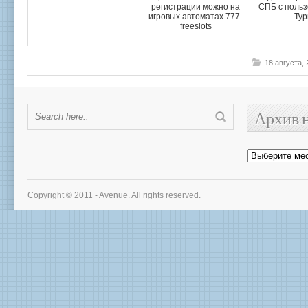
регистрации можно на
СПБ с пользо
игровых автоматах 777-
Тур
freeslots
18 августа,
Архив 
Архив
новостей
Copyright © 2011 - Avenue. All rights reserved.