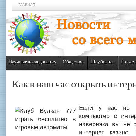
ГЛАВНАЯ
Научные исследования
Общество
Шоу бизнес
Гаджет
Как в наш час открыть интер
Если у вас не п
компьютер с инте
наверняка вы не 
интернет казино.