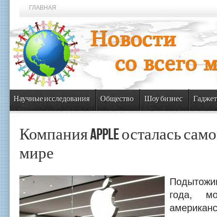
ГЛАВНАЯ
Научные исследования
Общество
Шоу бизнес
Гаджет
Компания Apple осталась само
мире
Подытожи
года, м
американ