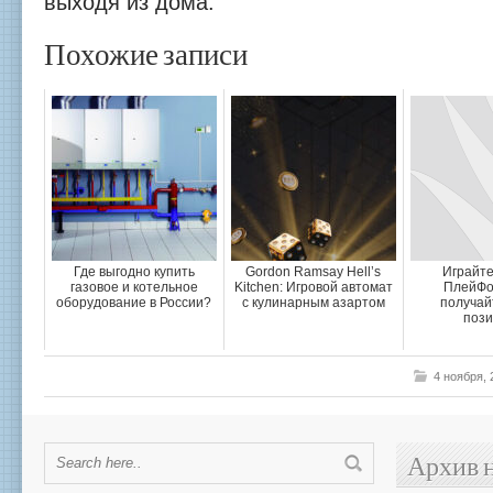
выходя из дома.
Похожие записи
Где выгодно купить
Gordon Ramsay Hell’s
Играйте
газовое и котельное
Kitchen: Игровой автомат
ПлейФо
оборудование в России?
с кулинарным азартом
получай
пози
4 ноября,
Архив 