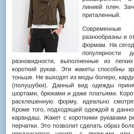
линией плеч. Зач
приталенный.
Современные ж
разнообразны и о
формам. На сего
популярности 
разновидности, выполненные из легк
короткий рукав. Эти жакеты способны зр
тоньше. Не выходят из моды болеро, кард
(полушубки). Данный вид одежды приня
шортами, брюками и даже платьями. Коро
расклешенную форму, идеально смотря
Кроме того, подходящей одеждой в данно
карандаш. Жакет с короткими рукавами р
перчатки. Это позволит сделать образ бол
предлагается носить с прямыми или