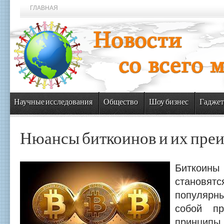
ГЛАВНАЯ
Научные исследования
Общество
Шоу бизнес
Гаджет
Нюансы биткоинов и их пре
Биткоины
станов
популярн
собой пр
принципы