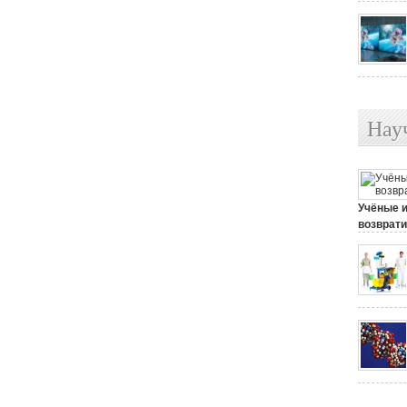
Нау
Учёные 
возврати
25 июля, 