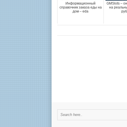
Информационный
GMSlots – о
справочник заказа еды на
на реальны
дом – eda
руб