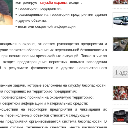
контролирует
служба охраны
, входят:
• территория предприятия;
• размещенные на территории предприятия здания
и другие объекты;
• носители секретной информации;
дающимся в охране, относятся руководство предприятия и
учае является обеспечение их персональной безопасности в
 при возникновении чрезвычайных ситуаций. Также в число
 входит предотвращение вероятных попыток завладения
 в результате физического и другого насильственного
Гад
важные задачи, которые возложены на службу безопасности:
ия посторонних на территорию предприятия;
е противоправно проникли на охраняемую территорию;
ей секретной информации и материальных средств;
исшествий на территории предприятия и ликвидация их
аны перечисленных объектов относятся следующие:
ны предприятия организовывается система безопасности. В
ений охраны, технические средства, места расположения