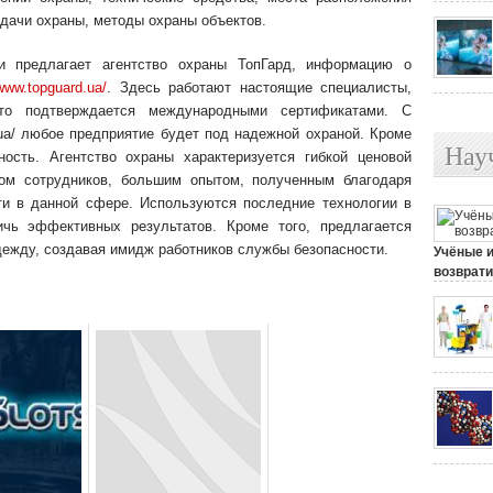
адачи охраны, методы охраны объектов.
и предлагает агентство охраны ТопГард, информацию о
/www.topguard.ua/
. Здесь работают настоящие специалисты,
то подтверждается международными сертификатами. С
d.ua/ любое предприятие будет под надежной охраной. Кроме
Нау
ность. Агентство охраны характеризуется гибкой ценовой
ом сотрудников, большим опытом, полученным благодаря
ти в данной сфере. Используются последние технологии в
ичь эффективных результатов. Кроме того, предлагается
ежду, создавая имидж работников службы безопасности.
Учёные 
возврати
25 июля, 