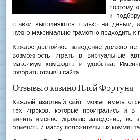
поэтому о
к подбор
ставки выполняются только на деньги, а
нужно максимально грамотно подходить к 
Каждое достойное заведение должно не 
возможность играть в виртуальные ав
максимум комфорта и удобства. Имен
говорить отзывы сайта.
Отзывы о казино Плей Фортуна
Каждый азартный сайт, может иметь отр
тех игроков, которые проигрались и в
винить именно игровые заведение, но 
отметить и массу положительных коммента