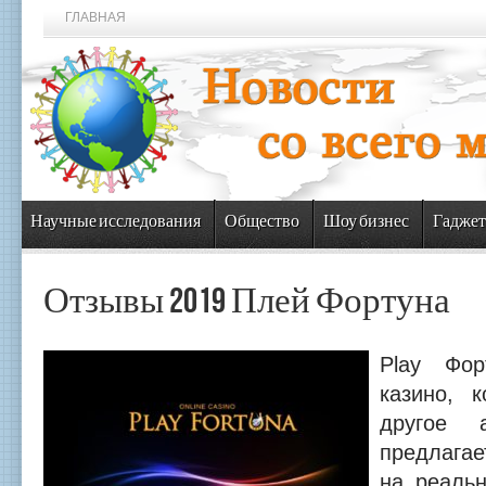
ГЛАВНАЯ
Научные исследования
Общество
Шоу бизнес
Гаджет
Отзывы 2019 Плей Фортуна
Play Фор
казино, 
другое а
предлагае
на реаль