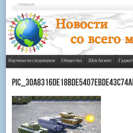
ГЛАВНАЯ
Научные исследования
Общество
Шоу бизнес
Гаджет
pic_30a8316de18bde5407ebde43c74a