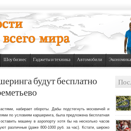
Шоу бизнес
Гаджеты и техника
Автомобили
Экономик
шеринга будут бесплатно
Пос
реметьево
астями, набирает обороты. Дабы подстегнуть москвичей и
лями по условиям каршеринга, была предложена бесплатная
 оставить машину в аэропорту хотя бы на несколько часов
уют различные (даже 800-1000 руб. за час). Кстати, широко