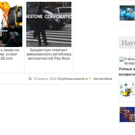
Нау
ть права на
Бриджстоун покупает
ку: услуги
американского ритейлера
12B.com
автозапчастей Pep Boys
Учёные 
возврати
»
10 марта, 2016
Опубликованов в
Автомобили
25 июля, 