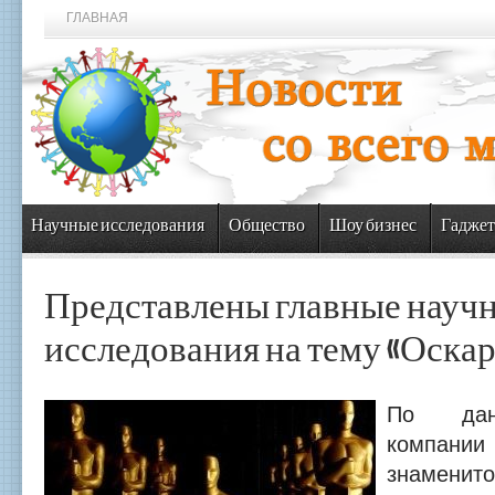
ГЛАВНАЯ
Научные исследования
Общество
Шоу бизнес
Гаджет
Представлены главные науч
исследования на тему «Оскар
По дан
компани
знаменито