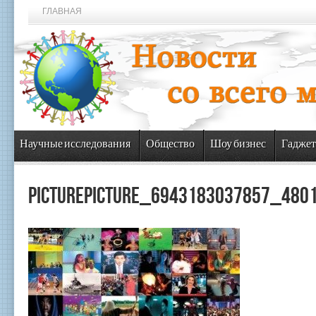
ГЛАВНАЯ
Научные исследования
Общество
Шоу бизнес
Гаджет
picturepicture_6943183037857_480