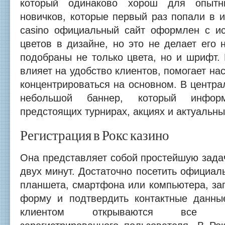
который одинаково хорош для опытн
новичков, которые первый раз попали в и
casino официальный сайт оформлен с и
цветов в дизайне, но это не делает его
подобраны не только цвета, но и шрифт.
влияет на удобство клиентов, помогает на
концентрироваться на основном. В центра
небольшой баннер, который инфор
предстоящих турнирах, акциях и актуальны
Регистрация в Рокс казино
Она представляет собой простейшую зада
двух минут. Достаточно посетить официаль
планшета, смартфона или компьютера, за
форму и подтвердить контактные данны
клиентом открываются все в