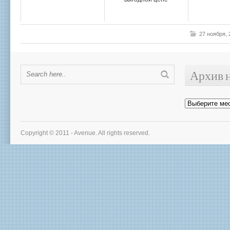
27 ноября,
Архив 
Архив
новостей
Copyright © 2011 - Avenue. All rights reserved.