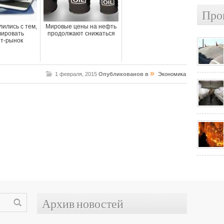
Про
ились с тем,
Мировые цены на нефть
лировать
продолжают снижаться
т-рынок
»
1 февраля, 2015
Опубликованов в
Экономика
Архив новостей