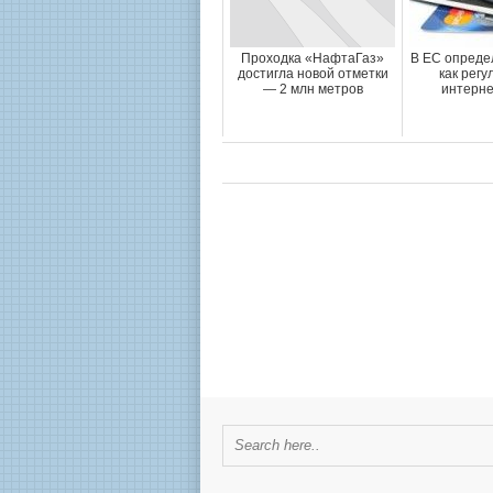
Проходка «НафтаГаз»
В ЕС определ
достигла новой отметки
как регу
— 2 млн метров
интерне