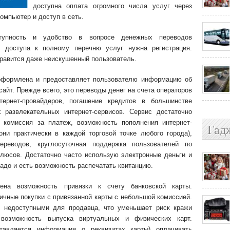
доступна оплата огромного числа услуг через
компьютер и доступ в сеть.
тупность и удобство в вопросе денежных переводов
 доступа к полному перечню услуг нужна регистрация.
правится даже неискушенный пользователь.
 оформлена и предоставляет пользователю информацию об
сайт. Прежде всего, это переводы денег на счета операторов
тернет-провайдеров, погашение кредитов в большинстве
х развлекательных интернет-сервисов. Сервис достаточно
 комиссия за платеж, возможность пополнения интернет-
Гад
ни практически в каждой торговой точке любого города),
ереводов, круглосуточная поддержка пользователей по
плюсов. Достаточно часто использую электронные деньги и
 надо и есть возможность распечатать квитанцию.
ена возможность привязки к счету банковской карты.
ичные покупки с привязанной карты с небольшой комиссией.
я недоступными для продавца, что уменьшает риск кражи
 возможность выпуска виртуальных и физических карт.
тавляется информация о реквизитах карты) оплачивать