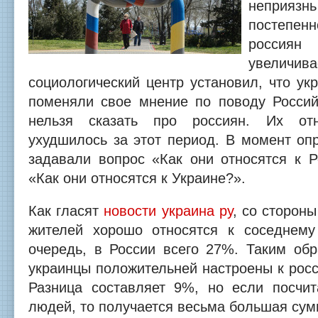
неприязн
постепе
россиян
увеличива
социологический центр установил, что ук
поменяли свое мнение по поводу Россий
нельзя сказать про россиян.
Их отн
ухудшилось за этот период. В момент оп
задавали вопрос «Как они относятся к Р
«Как они относятся к Украине?».
Как гласят
новости украина ру
, со сторон
жителей хорошо относятся к соседнему
очередь, в России всего 27%. Таким обр
украинцы положительней настроены к росс
Разница составляет 9%, но если посчит
людей, то получается весьма большая сум