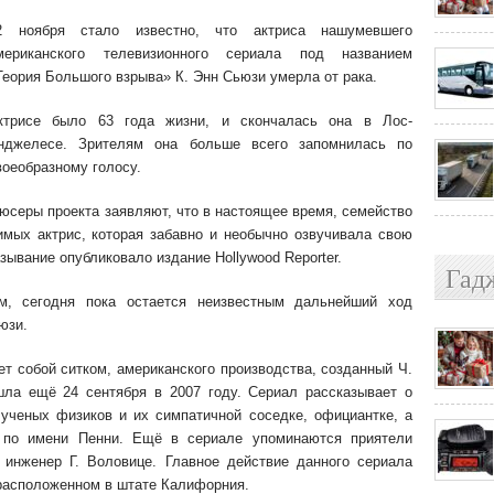
2 ноября стало известно, что актриса нашумевшего
мериканского телевизионного сериала под названием
Теория Большого взрыва» К. Энн Сьюзи умерла от рака.
ктрисе было 63 года жизни, и скончалась она в Лос-
нджелесе. Зрителям она больше всего запомнилась по
воеобразному голосу.
одюсеры проекта заявляют, что в настоящее время, семейство
мых актрис, которая забавно и необычно озвучивала свою
ывание опубликовало издание Hollywood Reporter.
Гад
м, сегодня пока остается неизвестным дальнейший ход
юзи.
т собой ситком, американского производства, созданный Ч.
шла ещё 24 сентября в 2007 году. Сериал рассказывает о
ученых физиков и их симпатичной соседке, официантке, а
 по имени Пенни. Ещё в сериале упоминаются приятели
 инженер Г. Воловице. Главное действие данного сериала
 расположенном в штате Калифорния.