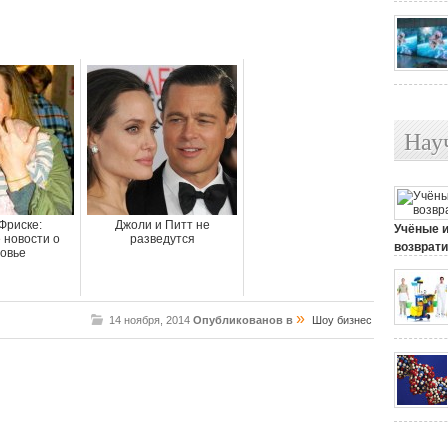
Нау
Фриске:
Джоли и Питт не
Учёные 
 новости о
разведутся
возврати
овье
25 июля, 
»
14 ноября, 2014
Опубликованов в
Шоу бизнес