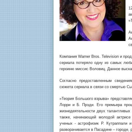
1
а
«
А
А
с
Компания Warner Bros. Television и пр
сериала потеряло одну из самых люби
героиню миссис Воловиц. Данное высказ
Согласно предоставленным сведения
сюжета сериала в связи со смертью Сь
«Теория Большого взрыва» представляе
Лорри и Б. Прэди. Его премьера про
жизнедеятельности двух талантливых 
также, начинающей молодой актрисе
ученых - астрофизик Р. Кутраппали и
разворачивается в Пасадине – городе,