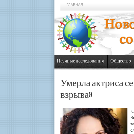
ГЛАВНАЯ
Научные исследования
Общество
Умерла актриса с
взрыва»
К
В
т
с