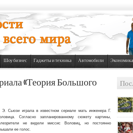
Шоу бизнес
Гаджеты и техника
Автомобили
Экономик
ериала «Теория Большого
Пос
. Э. Сьюзи играла в известном сериале мать инженера Г.
оловица. Согласно запланированному сюжету картины,
елезрители не видели миссис Воловиц, но постоянно
лышали ее голос.