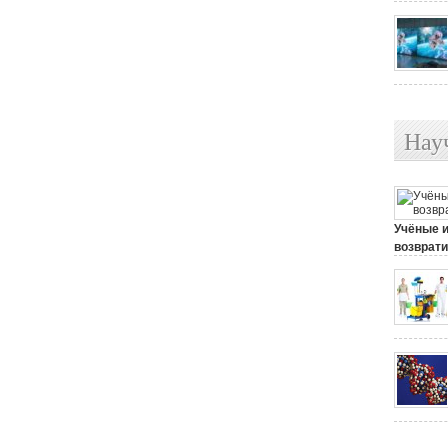
Нау
Учёные 
возврати
25 июля, 