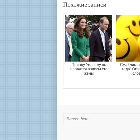
Похожие записи
Принцу Уильяму не
Смайлик ст
нравятся волосы его
года" Окс
жены
сло