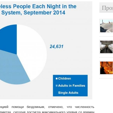
Про
ицией помощи бездомным, отмечено, что численность
риютах, сегодня достигла максимального уровня со времен