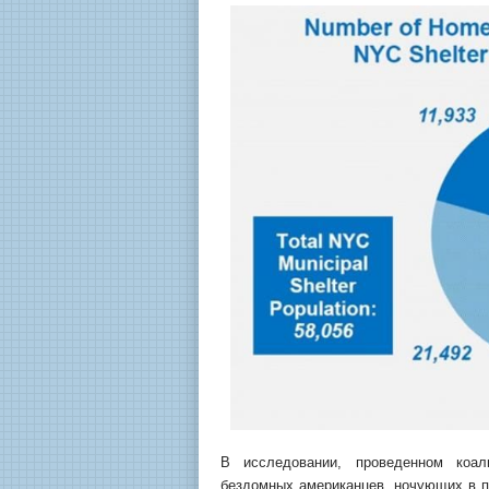
В исследовании, проведенном коал
бездомных американцев, ночующих в п