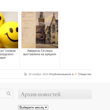
ал "словом
Акварель Гитлера
фордского
выставлена на аукцион
варя
»
20 ноября, 2014
Опубликованов в
Общество
Архив новостей
Архив