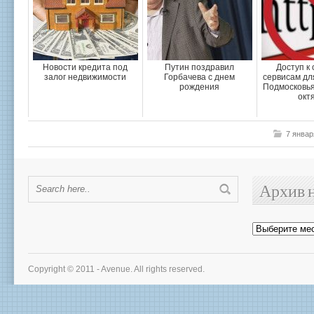
Новости кредита под
Путин поздравил
Доступ к
залог недвижимости
Горбачева с днем
сервисам дл
рождения
Подмосковья
окт
7 январ
Архив 
Архив
новостей
Copyright © 2011 - Avenue. All rights reserved.