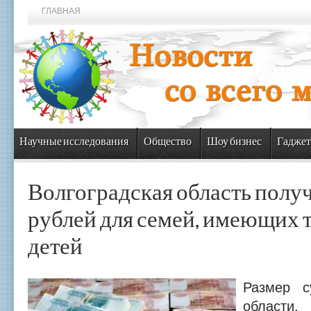
ГЛАВНАЯ
Научные исследования
Общество
Шоу бизнес
Гаджет
Волгоградская область получ
рублей для семей, имеющих т
детей
Размер с
облас