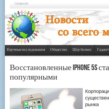
ГЛАВНАЯ
Научные исследования
Общество
Шоу бизнес
Гаджет
Восстановленные iPhone 5S ст
популярными
Корпора
существе
рынка