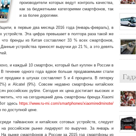
производители которых ведут контроль качества,
как за бюджетными категориями смартфонов, так
и за более дорогими.
щили, в первые два месяца 2016 года (январь-февраль), в
их устройств. Эта цифра превышает в полтора раза такой же
, что бренды из Китая составляют 33 % всех смартфонов,
 Данные устройства приносят выручки до 21 %, а это девять
лей.
novo, и каждый 10 смартфон, который был куплен в России в
. В течение одного года вдвое больше продаваемыми стали
Гад
т продажи в штуках составляет 5 и 4 процента. В пятерку
2%) и Alcatel (9%). Совсем недавно смартфоны китайских
сяч российских рубле. Сегодня их цена достигает высоких и
тметить, что на сегодняшний день смартфоны бренда Xiaomi
Вот здесь
https://www.ru-mi.com/smartphones/xiaomiredminote/
 по доступной цене.
среди тайванских и китайских сотовых устройств, следует
ы на российском рынке лидируют по выручке. За январь и
. На рынке смартфонов а России за 2015 год смартфоны из