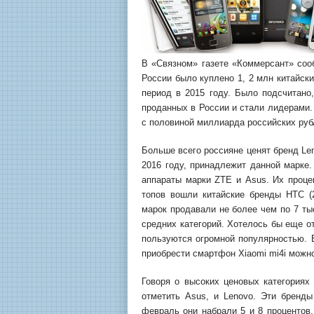
В «Связном» газете «Коммерсант» сооб
России было куплено 1, 2 млн китайск
период в 2015 году. Было подсчитано
проданных в России и стали лидерами.
с половиной миллиарда российских руб
Больше всего россияне ценят бренд Le
2016 году, принадлежит данной марке
аппараты марки ZTE и Asus. Их процен
топов вошли китайские бренды НТС (
марок продавали не более чем по 7 ты
средних категорий. Хотелось бы еще о
пользуются огромной популярностью. 
приобрести смартфон Xiaomi mi4i можно
Говоря о высоких ценовых категориях 
отметить Asus, и Lenovo. Эти бренд
февраль они набрали 5 и 8 процентов