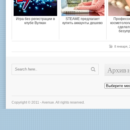
Игра без регистрации в
STEAME предлагает
Професси
клубе Вулкан
купить аккаунты дешево
косметолог
сделат
безуп
8 января,
Архив 
Архив
новостей
Copyright © 2011 - Avenue. All rights reserved.